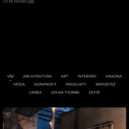
CV ke stažení
zde
.
VŠE
ARCHITEKTURA
ART
INTERIÉRY
KRAJINA
MÓDA
NONPROFIT
PRODUKTY
REPORTÁŽ
URBEX
VOLNÁ TVORBA
ZÁTIŠÍ