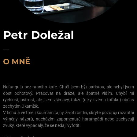
Petr Doležal
O MNĚ
Nefunguju bez ranního kafe. Chtěl jsem být baristou, ale nebyl jsem
dost pohotový. Pracovat na dráze, ale špatně vidím. Chybí mi
rychlost, ostrost, ale jsem všímavý, takže (díky svému foťáku) občas
zachytím Okamžik.
V tichu a ve tmě zkoumám tajný život rostlin, skrytě pozoruji razantní
výměny názorů, nacházím zapomenuté harampádí nebo zachycuji
zvuky, které vypadaly, že se nedají vyfotit.